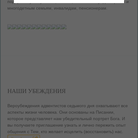
подарить чуточку тепла, заботы, внимания нуждающимся и
многодетным семьям, инвалидам, пенсионерам.
НАШИ УБЕЖДЕНИЯ
Вероубеждения адвентистов седьмого дня охватывают все
аспекты жизни человека. Они основаны на Писании,
которое представляет нам убедительный портрет Бога. И
вы получаете приглашение узнать и лично пережить опыт
общения с Тем, кто желает исцелить (восстановить) нас.