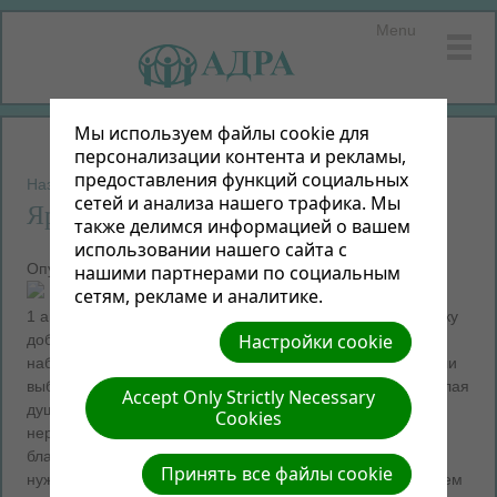
Menu
Мы используем файлы cookie для
персонализации контента и рекламы,
предоставления функций социальных
Назад к новостям
сетей и анализа нашего трафика. Мы
Ярмарка добра
также делимся информацией о вашем
использовании нашего сайта с
Опубликовано
06 Апр 2026
нашими партнерами по социальным
сетям, рекламе и аналитике.
1 апреля 2026 года «АДРА» провела очередную «Ярмарку
Настройки cookie
добра». На ярмарке раздали более 30 продуктовых
наборов, шоколад, конфеты, лекарства. Посетители могли
выбрать одежду, обувь, игрушки. На ярмарке царила теплая
Accept Only Strictly Necessary
душевная атмосфера. Спасибо всем волонтерам и
Cookies
неравнодушным жителям Минска за участие в
благотворительных акциях по сбору продуктов для
Принять все файлы cookie
нуждающихся в сети магазинов «Алми». Вместе мы можем