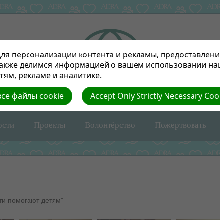
ля персонализации контента и рекламы, предоставлени
также делимся информацией о вашем использовании на
ям, рекламе и аналитике.
се файлы cookie
Accept Only Strictly Necessary Coo
ости
Проекты
Волонтёрство
Пожертвовать
ти помогают детям"