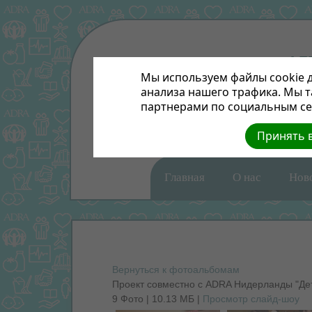
Мы используем файлы cookie д
анализа нашего трафика. Мы 
партнерами по социальным сет
Принять в
Главная
О нас
Нов
Вернуться к фотоальбомам
Проект совместно с ADRA Нидерланды "Де
9 Фото | 10.13 МБ |
Просмотр слайд-шоу